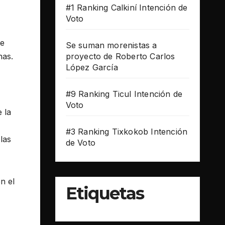
#1 Ranking Calkiní Intención de
Voto
te
Se suman morenistas a
nas.
proyecto de Roberto Carlos
López García
#9 Ranking Ticul Intención de
Voto
 la
#3 Ranking Tixkokob Intención
las
de Voto
n el
Etiquetas